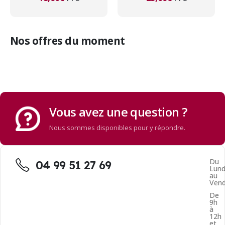
actif
Nos offres du moment
Vous avez une question ?
Nous sommes disponibles pour y répondre.
Du
04 99 51 27 69
Lund
au
Vend
De
9h
à
12h
et