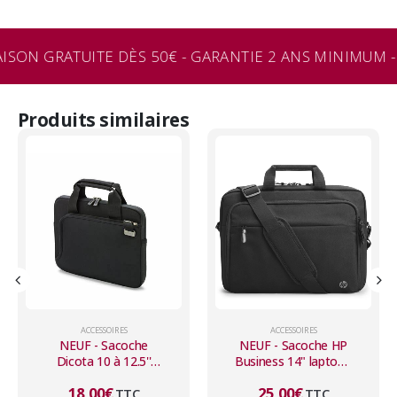
ISON GRATUITE DÈS 50€ - GARANTIE 2 ANS MINIMUM -
Produits similaires
ACCESSOIRES
ACCESSOIRES
NEUF - Sacoche HP
NEUF - Casque micro
Business 14" laptop -
Poly Blackwire 8225-
REF 3E5F9AA - Noire
M filaire USB-C avec
25,00
€
151,00
€
TTC
suppresseur de bruit
TTC