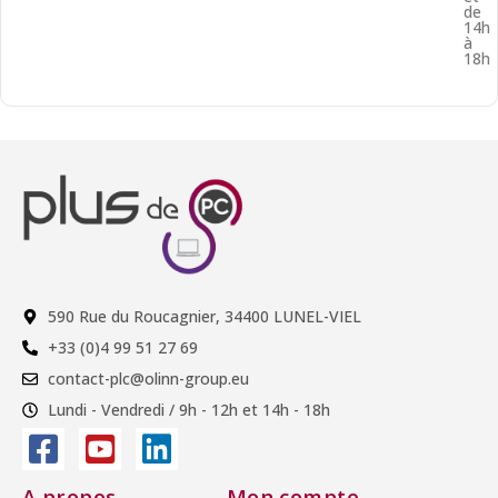
de
14h
à
18h
590 Rue du Roucagnier, 34400 LUNEL-VIEL
+33 (0)4 99 51 27 69
contact-plc@olinn-group.eu
Lundi - Vendredi / 9h - 12h et 14h - 18h
A propos
Mon compte