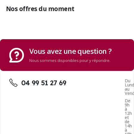
Nos offres du moment
Vous avez une question ?
Nous sommes disponibles pour y répondre.
Du
04 99 51 27 69
Lund
au
Vend
De
9h
à
12h
et
de
14h
à