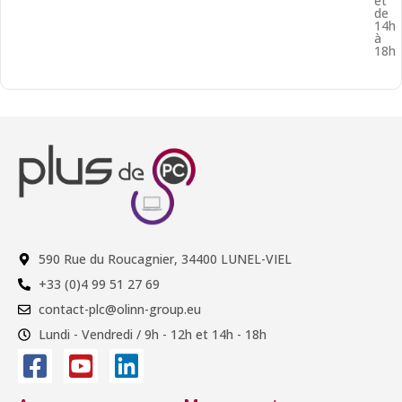
et
de
14h
à
18h
590 Rue du Roucagnier, 34400 LUNEL-VIEL
+33 (0)4 99 51 27 69
contact-plc@olinn-group.eu
Lundi - Vendredi / 9h - 12h et 14h - 18h