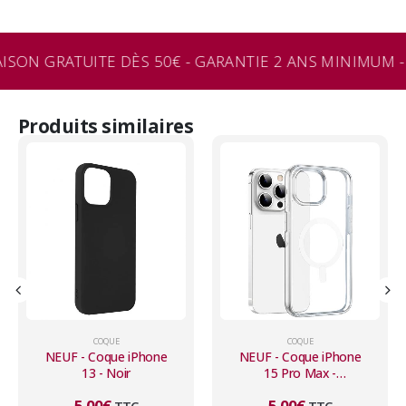
ISON GRATUITE DÈS 50€ - GARANTIE 2 ANS MINIMUM -
Produits similaires
COQUE
COQUE
NEUF - Coque iPhone
NEUF - Coque iPhone
15 Pro Max -
16e - Noire
Transparente
5,00
€
7,00
€
TTC
TTC