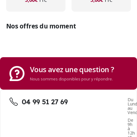
Nos offres du moment
Vous avez une question ?
Nous sommes disponibles pour y répondre.
Du
04 99 51 27 69
Lund
au
Vend
De
9h
à
12h