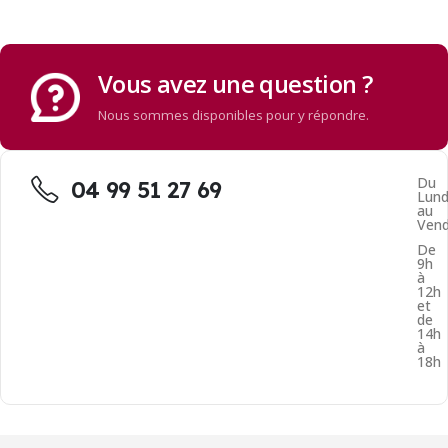
Vous avez une question ?
Nous sommes disponibles pour y répondre.
Du
04 99 51 27 69
Lund
au
Vend
De
9h
à
12h
et
de
14h
à
18h