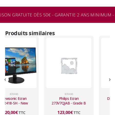
ISON GRATUITE DÈS 50€ - GARANTIE 2 ANS MINIMUM - 
Produits similaires
ECRANS
ECRANS
Philips Ecran
Dell Ecran P2725Hb -
273V7QJAB - Grade B
Grade A
123,00
€
195,00
€
TTC
TTC