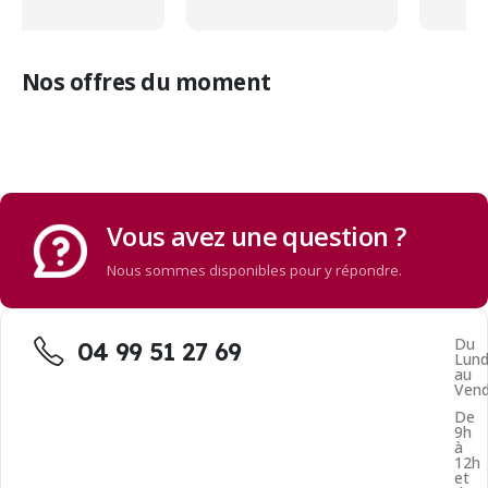
Nos offres du moment
Vous avez une question ?
Nous sommes disponibles pour y répondre.
Du
04 99 51 27 69
Lund
au
Vend
De
9h
à
12h
et