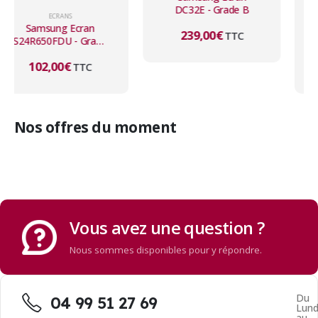
DC32E - Grade B
ECRANS
Dell Ecran P3421Wb -
239,00
€
TTC
Grade A
290,00
€
TTC
Nos offres du moment
Vous avez une question ?
Nous sommes disponibles pour y répondre.
Du
04 99 51 27 69
Lund
au