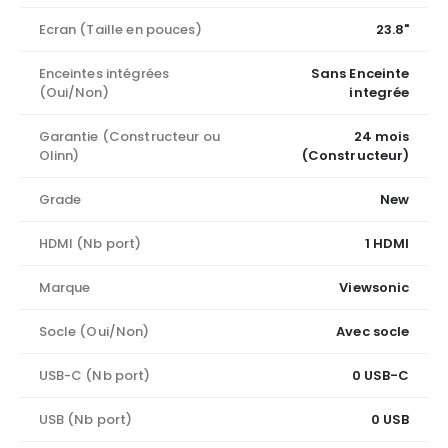
Ecran (Taille en pouces)
23.8"
Enceintes intégrées
Sans Enceinte
(Oui/Non)
integrée
Garantie (Constructeur ou
24 mois
Olinn)
(Constructeur)
Grade
New
HDMI (Nb port)
1 HDMI
Marque
Viewsonic
Socle (Oui/Non)
Avec socle
USB-C (Nb port)
0 USB-C
USB (Nb port)
0 USB