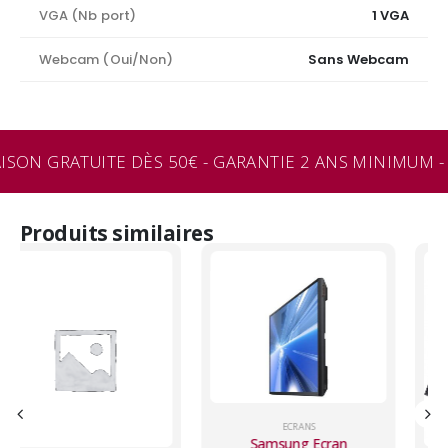
VGA (Nb port)
1 VGA
Webcam (Oui/Non)
Sans Webcam
ISON GRATUITE DÈS 50€ - GARANTIE 2 ANS MINIMUM - 
Produits similaires
ECRANS
Samsung Ecran