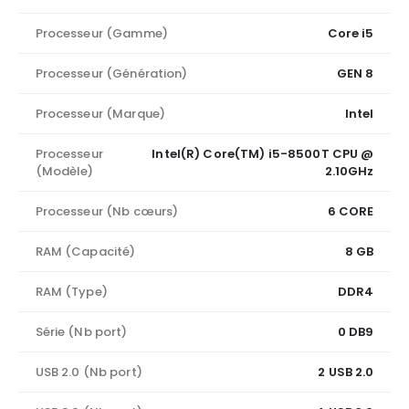
Processeur (Gamme)
Core i5
Processeur (Génération)
GEN 8
Processeur (Marque)
Intel
Processeur
Intel(R) Core(TM) i5-8500T CPU @
(Modèle)
2.10GHz
Processeur (Nb cœurs)
6 CORE
RAM (Capacité)
8 GB
RAM (Type)
DDR4
Série (Nb port)
0 DB9
USB 2.0 (Nb port)
2 USB 2.0