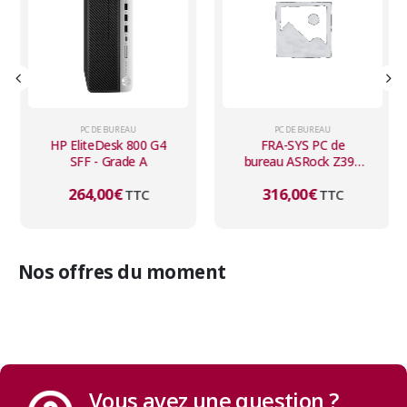
PC DE BUREAU
PC DE BUREAU
HP EliteDesk 800 G4
FRA-SYS PC de
SFF - Grade A
bureau ASRock Z390
Phantom Gaming 6
264,00
€
316,00
€
TTC
Tour - Grade A
TTC
Nos offres du moment
Vous avez une question ?