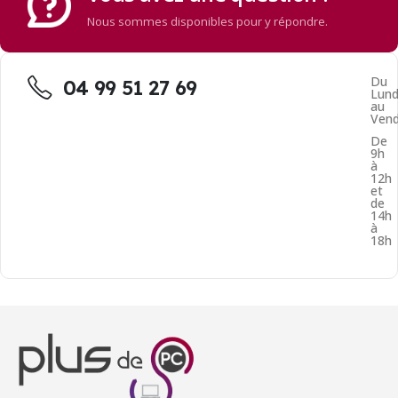
Nous sommes disponibles pour y répondre.
Du
04 99 51 27 69
Lund
au
Vend
De
9h
à
12h
et
de
14h
à
18h