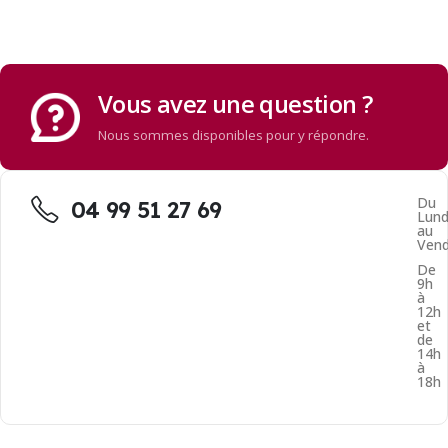
Vous avez une question ?
Nous sommes disponibles pour y répondre.
Du
04 99 51 27 69
Lund
au
Vend
De
9h
à
12h
et
de
14h
à
18h