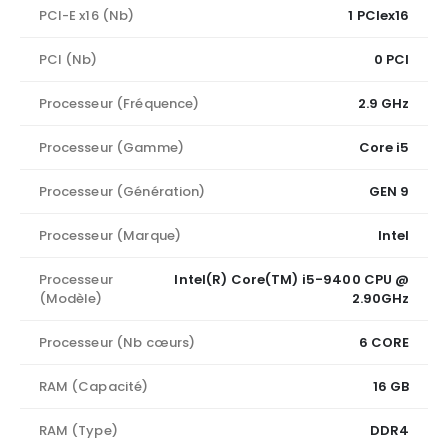
PCI-E x16 (Nb)
1 PCIex16
PCI (Nb)
0 PCI
Processeur (Fréquence)
2.9 GHz
Processeur (Gamme)
Core i5
Processeur (Génération)
GEN 9
Processeur (Marque)
Intel
Processeur
Intel(R) Core(TM) i5-9400 CPU @
(Modèle)
2.90GHz
Processeur (Nb cœurs)
6 CORE
RAM (Capacité)
16 GB
RAM (Type)
DDR4