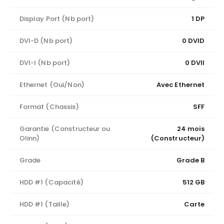
Display Port (Nb port)
1 DP
DVI-D (Nb port)
0 DVID
DVI-I (Nb port)
0 DVII
Ethernet (Oui/Non)
Avec Ethernet
Format (Chassis)
SFF
Garantie (Constructeur ou
24 mois
Olinn)
(Constructeur)
Grade
Grade B
HDD #1 (Capacité)
512 GB
HDD #1 (Taille)
Carte