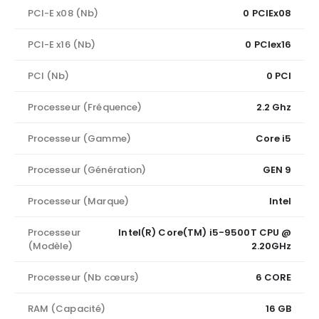
PCI-E x08 (Nb)
0 PCIEx08
PCI-E x16 (Nb)
0 PCIex16
PCI (Nb)
0 PCI
Processeur (Fréquence)
2.2 Ghz
Processeur (Gamme)
Core i5
Processeur (Génération)
GEN 9
Processeur (Marque)
Intel
Processeur
Intel(R) Core(TM) i5-9500T CPU @
(Modèle)
2.20GHz
Processeur (Nb cœurs)
6 CORE
RAM (Capacité)
16 GB