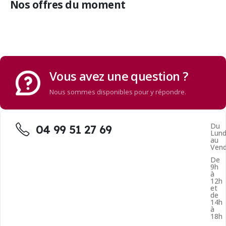
Nos offres du moment
Vous avez une question ?
Nous sommes disponibles pour y répondre.
Du
04 99 51 27 69
Lund
au
Vend
De
9h
à
12h
et
de
14h
à
18h