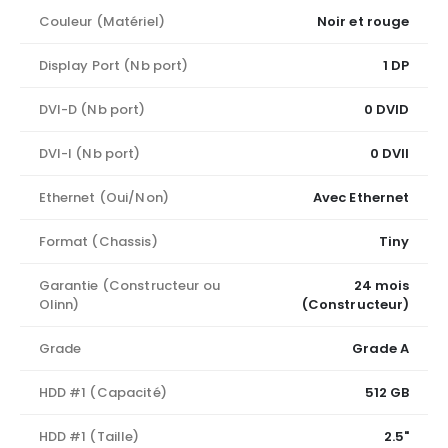
Couleur (Matériel)
Noir et rouge
Display Port (Nb port)
1 DP
DVI-D (Nb port)
0 DVID
DVI-I (Nb port)
0 DVII
Ethernet (Oui/Non)
Avec Ethernet
Format (Chassis)
Tiny
Garantie (Constructeur ou
24 mois
Olinn)
(Constructeur)
Grade
Grade A
HDD #1 (Capacité)
512 GB
HDD #1 (Taille)
2.5"