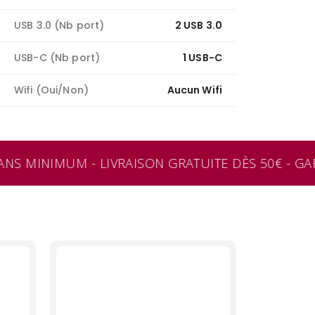
USB 3.0 (Nb port)
2 USB 3.0
USB-C (Nb port)
1 USB-C
Wifi (Oui/Non)
Aucun Wifi
NS MINIMUM - LIVRAISON GRATUITE DÈS 50€ - GARA