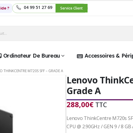
04 99 51 27 69
ide ?
Service Client
Ordinateur De Bureau
Accessoires & Péri
O THINKCENTRE M720S SFF – GRADE A
Lenovo ThinkCe
Grade A
288,00
€
TTC
Lenovo ThinkCentre M720s SFF 
CPU @ 2.90GHz / GEN 9 / 8 GB /