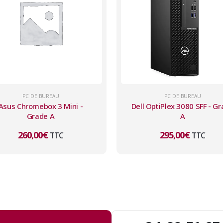
PC DE BUREAU
PC DE BUREAU
Asus Chromebox 3 Mini -
Dell OptiPlex 3080 SFF - G
Grade A
A
260,00
€
295,00
€
TTC
TTC