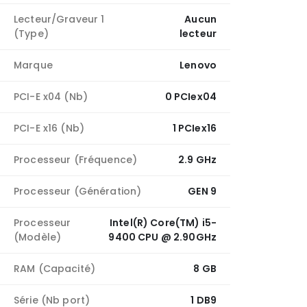
Lecteur/Graveur 1
Aucun
(Type)
lecteur
Marque
Lenovo
PCI-E x04 (Nb)
0 PCIex04
PCI-E x16 (Nb)
1 PCIex16
Processeur (Fréquence)
2.9 GHz
Processeur (Génération)
GEN 9
Processeur
Intel(R) Core(TM) i5-
(Modèle)
9400 CPU @ 2.90GHz
RAM (Capacité)
8 GB
Série (Nb port)
1 DB9