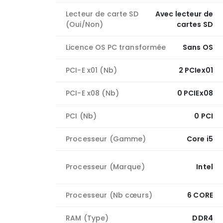
Lecteur de carte SD
Avec lecteur de
(Oui/Non)
cartes SD
Licence OS PC transformée
Sans OS
PCI-E x01 (Nb)
2 PCIex01
PCI-E x08 (Nb)
0 PCIEx08
PCI (Nb)
0 PCI
Processeur (Gamme)
Core i5
Processeur (Marque)
Intel
Processeur (Nb cœurs)
6 CORE
RAM (Type)
DDR4