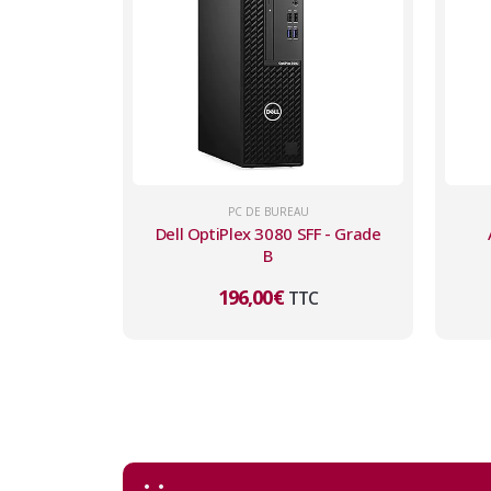
PC DE BUREAU
Dell OptiPlex 3080 SFF - Grade
B
196,00
€
TTC