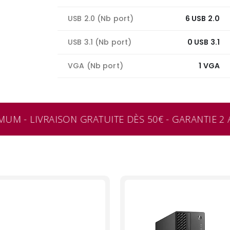
USB 2.0 (Nb port)
6 USB 2.0
USB 3.1 (Nb port)
0 USB 3.1
VGA (Nb port)
1 VGA
M - LIVRAISON GRATUITE DÈS 50€ - GARANTIE 2 A