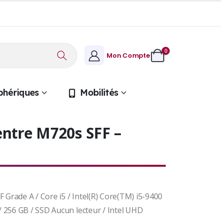
0
Mon Compte
phériques
Mobilités
ntre M720s SFF –
Grade A / Core i5 / Intel(R) Core(TM) i5-9400
 256 GB / SSD Aucun lecteur / Intel UHD