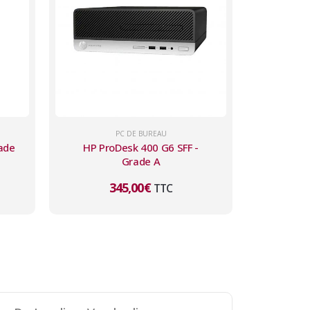
PC DE BUREAU
rade
HP ProDesk 400 G6 SFF -
Grade A
345,00
€
TTC