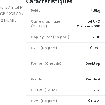
Caractéristiques
 i5 / Intel(R)
Poids
4.5kg
GB / 256 GB /
/ 0 HDMI /
Carte graphique
Intel UHD
(Modèle)
Graphics 630
Display Port (Nb port)
2 DP
DVI-I (Nb port)
0 DVII
Format (Chassis)
Desktop
Grade
Grade A
HDD #1 (Taille)
2.5"
HDMI (Nb port)
0 HDMI