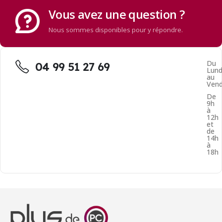
Vous avez une question ?
Nous sommes disponibles pour y répondre.
Du
04 99 51 27 69
Lund
au
Vend
De
9h
à
12h
et
de
14h
à
18h