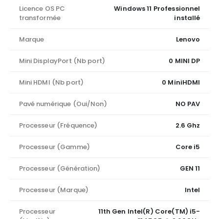
Licence OS PC
Windows 11 Professionnel
transformée
installé
Marque
Lenovo
Mini DisplayPort (Nb port)
0 MINI DP
Mini HDMI (Nb port)
0 MiniHDMI
Pavé numérique (Oui/Non)
NO PAV
Processeur (Fréquence)
2.6 Ghz
Processeur (Gamme)
Core i5
Processeur (Génération)
GEN 11
Processeur (Marque)
Intel
Processeur
11th Gen Intel(R) Core(TM) i5-