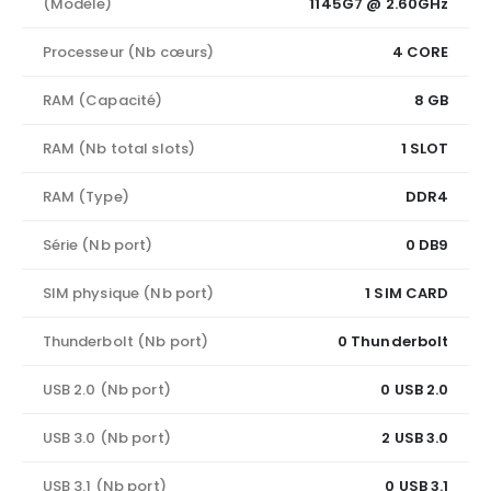
(Modèle)
1145G7 @ 2.60GHz
Processeur (Nb cœurs)
4 CORE
RAM (Capacité)
8 GB
RAM (Nb total slots)
1 SLOT
RAM (Type)
DDR4
Série (Nb port)
0 DB9
SIM physique (Nb port)
1 SIM CARD
Thunderbolt (Nb port)
0 Thunderbolt
USB 2.0 (Nb port)
0 USB 2.0
USB 3.0 (Nb port)
2 USB 3.0
USB 3.1 (Nb port)
0 USB 3.1