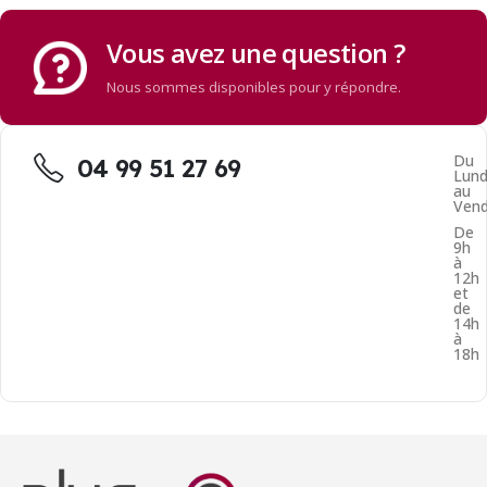
Vous avez une question ?
Nous sommes disponibles pour y répondre.
Du
04 99 51 27 69
Lund
au
Vend
De
9h
à
12h
et
de
14h
à
18h