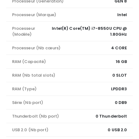
Processeur (Génération)
GEN 8
Processeur (Marque)
Intel
Processeur
Intel(R) Core(TM) i7-8550U CPU @
(Modèle)
1.80GHz
Processeur (Nb cœurs)
4 CORE
RAM (Capacité)
16 GB
RAM (Nb total slots)
0 SLOT
RAM (Type)
LPDDR3
Série (Nb port)
0 DB9
Thunderbolt (Nb port)
0 Thunderbolt
USB 2.0 (Nb port)
0 USB 2.0