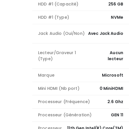
HDD #1 (Capacité)
256 GB
HDD #1 (Type)
NVMe
Jack Audio (Oui/Non)
Avec Jack Audio
Lecteur/Graveur 1
Aucun
(Type)
lecteur
Marque
Microsoft
Mini HDMI (Nb port)
0 MiniHDMI
Processeur (Fréquence)
2.6 Ghz
Processeur (Génération)
GEN 11
Processeur
11th Gen Intel(R) Core(TM)