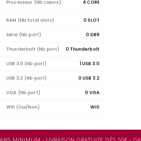
Processeur (Nb cœurs)
4 CORE
RAM (Nb total slots)
0 SLOT
Série (Nb port)
0 DB9
Thunderbolt (Nb port)
0 Thunderbolt
USB 3.0 (Nb port)
1 USB 3.0
USB 3.2 (Nb port)
0 USB 3.2
VGA (Nb port)
0 VGA
Wifi (Oui/Non)
Wifi
NS MINIMUM - LIVRAISON GRATUITE DÈS 50€ - GARA