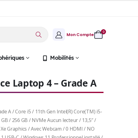
0
Mon Compte
phériques
Mobilités
ce Laptop 4 – Grade A
e A / Core i5 / 11th Gen Intel(R) Core(TM) i5-
GB / 256 GB / NVMe Aucun lecteur / 13,5″ /
ris Xe Graphics / Avec Webcam / 0 HDMI / NO
 / 1 USB-C / Windows 11 Professionnel installé /