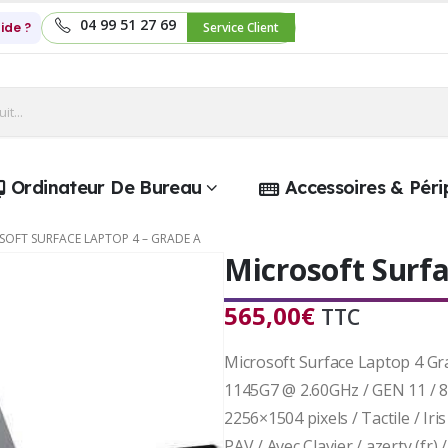
04 99 51 27 69
ide ?
Service Client
Ordinateur De Bureau
Accessoires & Péri
SOFT SURFACE LAPTOP 4 – GRADE A
Microsoft Surfa
565,00
€
TTC
Microsoft Surface Laptop 4 Grad
1145G7 @ 2.60GHz / GEN 11 / 8 
2256×1504 pixels / Tactile / I
PAV / Avec Clavier / azerty (fr)