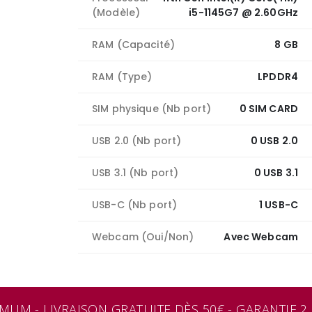
(Modèle)
i5-1145G7 @ 2.60GHz
RAM (Capacité)
8 GB
RAM (Type)
LPDDR4
SIM physique (Nb port)
0 SIM CARD
USB 2.0 (Nb port)
0 USB 2.0
USB 3.1 (Nb port)
0 USB 3.1
USB-C (Nb port)
1 USB-C
Webcam (Oui/Non)
Avec Webcam
M - LIVRAISON GRATUITE DÈS 50€ - GARANTIE 2 A