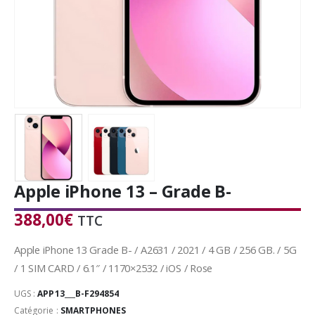
Apple iPhone 13 – Grade B-
388,00
€
TTC
Apple iPhone 13 Grade B- / A2631 / 2021 / 4 GB / 256 GB. / 5G
/ 1 SIM CARD / 6.1″ / 1170×2532 / iOS / Rose
UGS :
APP13___B-F294854
Catégorie :
SMARTPHONES