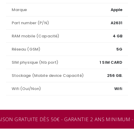
Marque
Apple
Part number (P/N)
A2631
RAM mobile (Capacité)
4 GB
Réseau (GSM)
5G
SIM physique (Nb port)
1 SIM CARD
Stockage (Mobile device Capacité)
256 GB.
Wifi (Oui/Non)
Wifi
ISON GRATUITE DÈS 50€ - GARANTIE 2 ANS MINIMUM - 