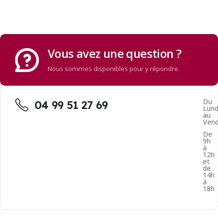
Vous avez une question ?
Nous sommes disponibles pour y répondre.
Du
04 99 51 27 69
Lund
au
Vend
De
9h
à
12h
et
de
14h
à
18h