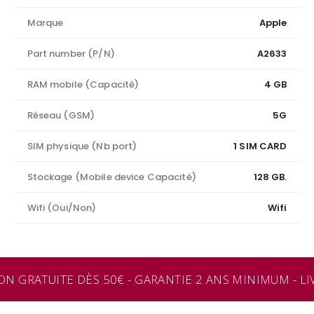
Marque
Apple
Part number (P/N)
A2633
RAM mobile (Capacité)
4 GB
Réseau (GSM)
5G
SIM physique (Nb port)
1 SIM CARD
Stockage (Mobile device Capacité)
128 GB.
Wifi (Oui/Non)
Wifi
ON GRATUITE DÈS 50€ - GARANTIE 2 ANS MINIMUM - LI