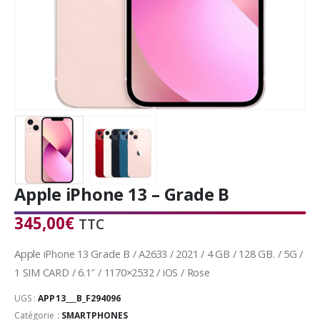
Apple iPhone 13 – Grade B
345,00
€
TTC
Apple iPhone 13 Grade B / A2633 / 2021 / 4 GB / 128 GB. / 5G /
1 SIM CARD / 6.1″ / 1170×2532 / iOS / Rose
UGS :
APP13___B_F294096
Catégorie :
SMARTPHONES