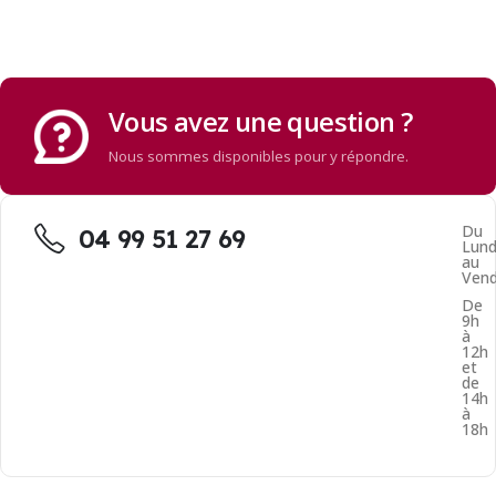
Vous avez une question ?
Nous sommes disponibles pour y répondre.
Du
04 99 51 27 69
Lund
au
Vend
De
9h
à
12h
et
de
14h
à
18h