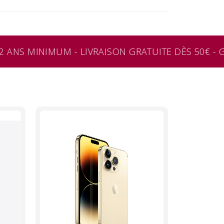
 ANS MINIMUM - LIVRAISON GRATUITE DÈS 50€ - G