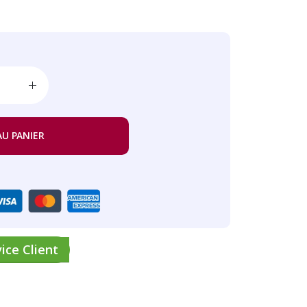
AU PANIER
ice Client