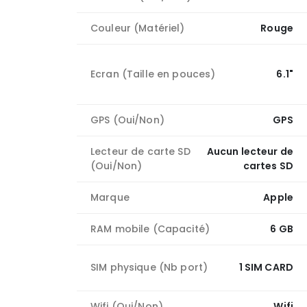
Couleur (Matériel)
Rouge
Ecran (Taille en pouces)
6.1"
GPS (Oui/Non)
GPS
Lecteur de carte SD
Aucun lecteur de
(Oui/Non)
cartes SD
Marque
Apple
RAM mobile (Capacité)
6 GB
SIM physique (Nb port)
1 SIM CARD
Wifi (Oui/Non)
Wifi