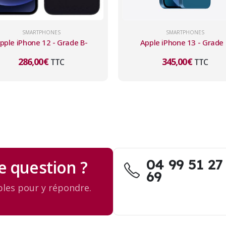
SMARTPHONES
SMARTPHONES
pple iPhone 12 - Grade B-
Apple iPhone 13 - Grade
286,00
€
345,00
€
TTC
TTC
04 99 51 27
e question ?
69
les pour y répondre.