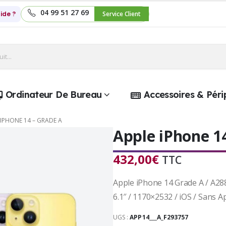
04 99 51 27 69
ide ?
Service Client
Ordinateur De Bureau
Accessoires & Péri
 IPHONE 14 – GRADE A
Apple iPhone 1
432,00
€
TTC
Apple iPhone 14 Grade A / A288
6.1″ / 1170×2532 / iOS / Sans 
UGS :
APP14___A_F293757