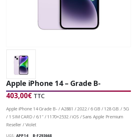
Apple iPhone 14 – Grade B-
403,00
€
TTC
Apple iPhone 14 Grade B- / A2881 / 2022 / 6 GB / 128 GB. / 5G
/ 1 SIM CARD / 6.1″ / 1170×2532 / iOS / Sans Apple Premium
Reseller / Violet
UGS :
APP14___B-F293668