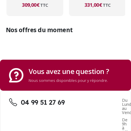
309,00
€
331,00
€
TTC
TTC
Nos offres du moment
Vous avez une question ?
Nous sommes disponibles pour y répondre.
Du
04 99 51 27 69
Lund
au
Vend
De
9h
à