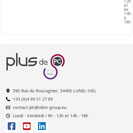
12h
et
de
14h
à
18h
590 Rue du Roucagnier, 34400 LUNEL-VIEL
+33 (0)4 99 51 27 69
contact-plc@olinn-group.eu
Lundi - Vendredi / 9h - 12h et 14h - 18h