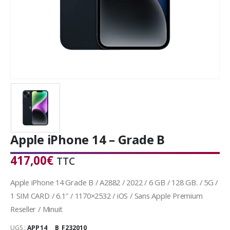
Apple iPhone 14 – Grade B
417,00
€
TTC
Apple iPhone 14 Grade B / A2882 / 2022 / 6 GB / 128 GB. / 5G /
1 SIM CARD / 6.1″ / 1170×2532 / iOS / Sans Apple Premium
Reseller / Minuit
UGS :
APP14___B_F232010