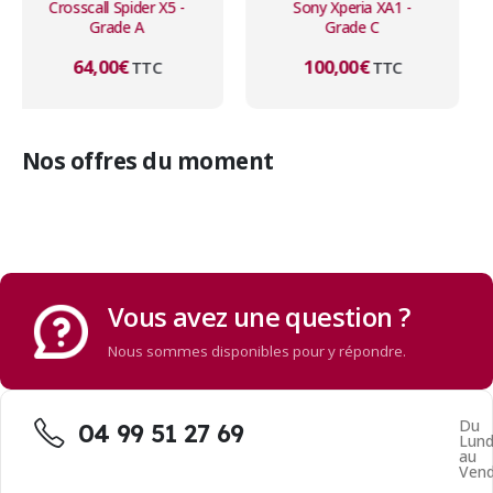
Sony Xperia XA1 -
Apple iPhone 13 -
Grade C
Grade B
100,00
€
345,00
€
TTC
TTC
Nos offres du moment
Vous avez une question ?
Nous sommes disponibles pour y répondre.
Du
04 99 51 27 69
Lund
au
Vend