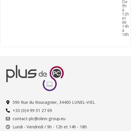
De
9h
à
12h
et
de
14h
à
18h
590 Rue du Roucagnier, 34400 LUNEL-VIEL
+33 (0)4 99 51 27 69
contact-plc@olinn-group.eu
Lundi - Vendredi / 9h - 12h et 14h - 18h