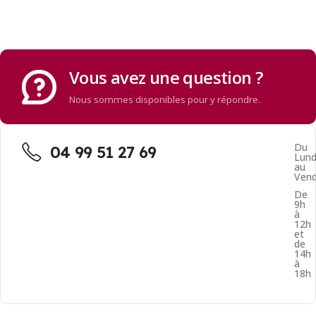
Vous avez une question ?
Nous sommes disponibles pour y répondre.
Du
04 99 51 27 69
Lund
au
Vend
De
9h
à
12h
et
de
14h
à
18h