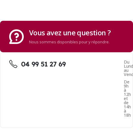
Vous avez une question ?
Nous sommes disponibles pour y répondre.
Du
04 99 51 27 69
Lund
au
Vend
De
9h
à
12h
et
de
14h
à
18h