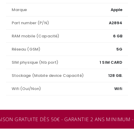
Marque
Apple
Part number (P/N)
A2894
RAM mobile (Capacité)
6 GB
Réseau (GSM)
5G
SIM physique (Nb port)
1 SIM CARD
Stockage (Mobile device Capacité)
128 GB.
Wifi (Oui/Non)
Wifi
ISON GRATUITE DÈS 50€ - GARANTIE 2 ANS MINIMUM - 