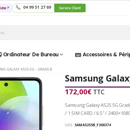
04 99 51 27 69
ide ?
Service Client
Ordinateur De Bureau
Accessoires & Péri
NG GALAXY A52S 5G – GRADE B
Samsung Galaxy
172,00
€
TTC
Samsung Galaxy A52S 5G Grade 
/ 1 SIM CARD / 6.5″ / 2400×1080
UGS :
SAMA52S5B_F308374