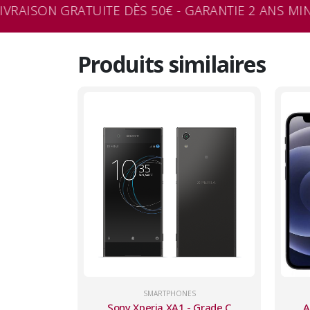
VRAISON GRATUITE DÈS 50€ - GARANTIE 2 ANS MINI
Produits similaires
SMARTPHONES
Sony Xperia XA1 - Grade C
A