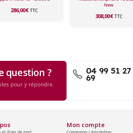
New
286,00
€
TTC
308,00
€
TTC
04 99 51 27
e question ?
69
les pour y répondre.
opos
Mon compte
n et Frais de port
Connexion / Inscription