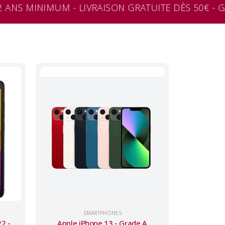
 ANS MINIMUM - LIVRAISON GRATUITE DÈS 50€ - GA
SMARTPHONES
2 -
Apple iPhone 13 - Grade A