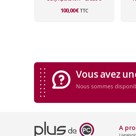
100,00
€
TTC
Vous avez un
Nous sommes disponib
A pr
Livraiso