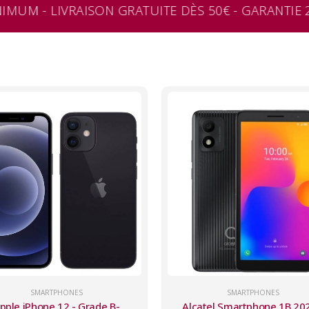
MUM - LIVRAISON GRATUITE DÈS 50€ - GARANTIE 2
SMARTPHONES
SMARTPHONES
pple iPhone 12 - Grade B-
Alcatel Smartphone 1B 202