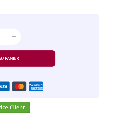
AU PANIER
ice Client