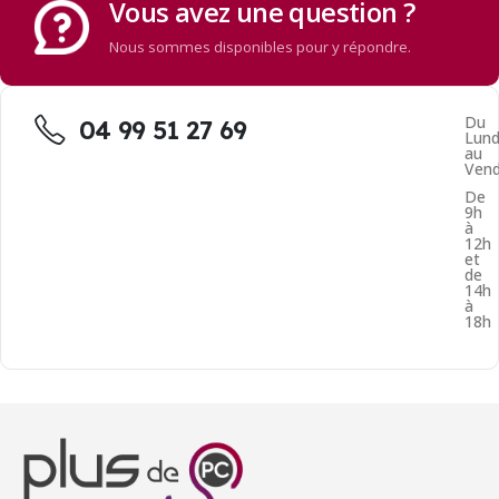
Vous avez une question ?
Nous sommes disponibles pour y répondre.
Du
04 99 51 27 69
Lund
au
Vend
De
9h
à
12h
et
de
14h
à
18h