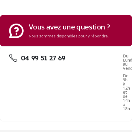
Vous avez une question ?
Nous sommes disponibles pour y répondre.
Du
04 99 51 27 69
Lund
au
Vend
De
9h
à
12h
et
de
14h
à
18h