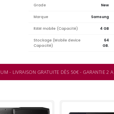
Grade
New
Marque
Samsung
RAM mobile (Capacité)
4 GB
Stockage (Mobile device
64
Capacité)
GB.
M - LIVRAISON GRATUITE DÈS 50€ - GARANTIE 2 AN