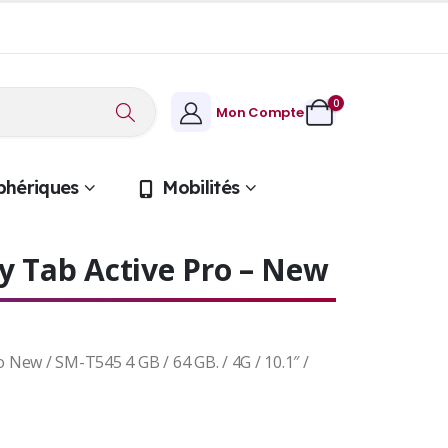
0
Mon Compte
phériques
Mobilités
 Tab Active Pro – New
New / SM-T545 4 GB / 64 GB. / 4G / 10.1″ /