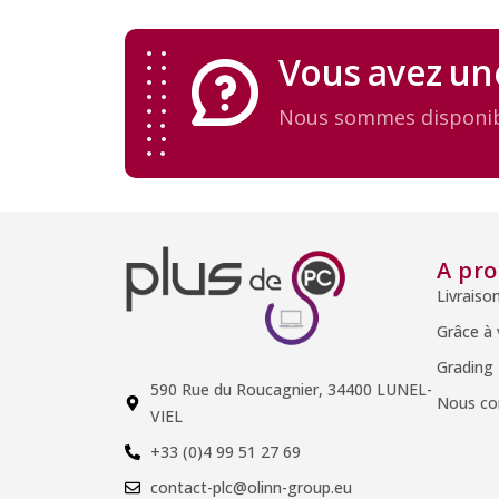
Vous avez un
Nous sommes disponib
A pr
Livraiso
Grâce à
Grading
590 Rue du Roucagnier, 34400 LUNEL-
Nous co
VIEL
+33 (0)4 99 51 27 69
contact-plc@olinn-group.eu