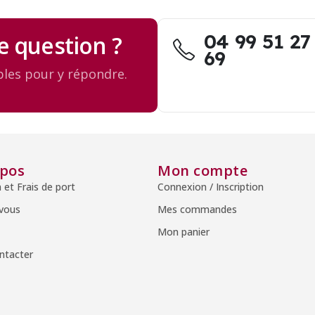
04 99 51 27
e question ?
69
les pour y répondre.
opos
Mon compte
n et Frais de port
Connexion / Inscription
 vous
Mes commandes
Mon panier
ntacter