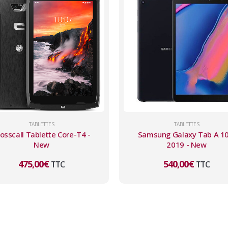
TABLETTES
TABLETTES
osscall Tablette Core-T4 -
Samsung Galaxy Tab A 10
New
2019 - New
475,00
€
540,00
€
TTC
TTC