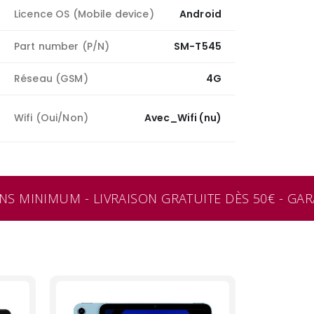
Licence OS (Mobile device)
Android
Part number (P/N)
SM-T545
Réseau (GSM)
4G
Wifi (Oui/Non)
Avec_Wifi (nu)
S MINIMUM - LIVRAISON GRATUITE DÈS 50€ - GARA