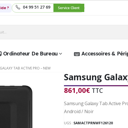
04 99 51 27 69
ide ?
Service Client
Ordinateur De Bureau
Accessoires & Péri
GALAXY TAB ACTIVE PRO – NEW
Samsung Galaxy
861,00
€
TTC
Samsung Galaxy Tab Active Pro 
Android / Noir
UGS :
SAMACTPRNWF126120