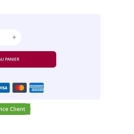
AU PANIER
ice Client