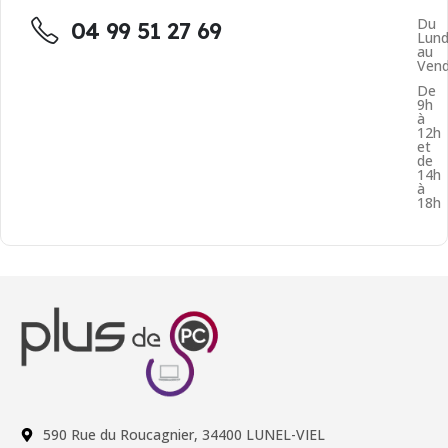
Du
04 99 51 27 69
Lund
au
Vend
De
9h
à
12h
et
de
14h
à
18h
590 Rue du Roucagnier, 34400 LUNEL-VIEL