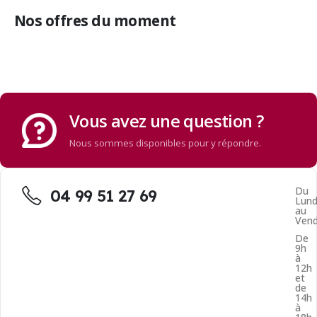
Nos offres du moment
Vous avez une question ?
Nous sommes disponibles pour y répondre.
Du
04 99 51 27 69
Lund
au
Vend
De
9h
à
12h
et
de
14h
à