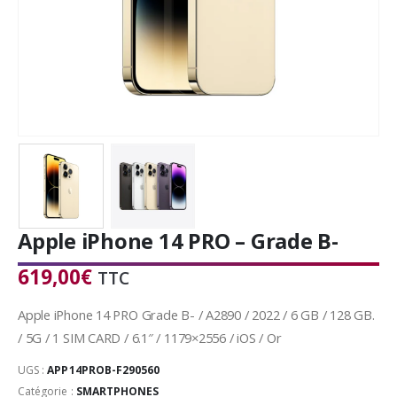
Apple iPhone 14 PRO – Grade B-
619,00
€
TTC
Apple iPhone 14 PRO Grade B- / A2890 / 2022 / 6 GB / 128 GB.
/ 5G / 1 SIM CARD / 6.1″ / 1179×2556 / iOS / Or
UGS :
APP14PROB-F290560
Catégorie :
SMARTPHONES