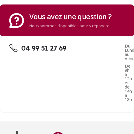
Vous avez une question ?
Nous sommes disponibles pour y répondre.
Du
04 99 51 27 69
Lund
au
Vend
De
9h
à
12h
et
de
14h
à
18h