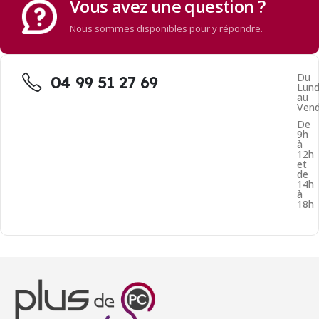
Vous avez une question ?
Nous sommes disponibles pour y répondre.
Du
04 99 51 27 69
Lund
au
Vend
De
9h
à
12h
et
de
14h
à
18h