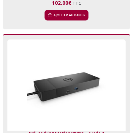
102,00
€
TTC
AJOUTER AU PANIER
Dell Docking Station WD19S – Grade B