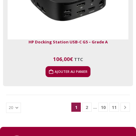
HP Docking Station USB-C G5 – Grade A
106,00
€
TTC
AJOUTER AU PANIER
…
1
2
10
11