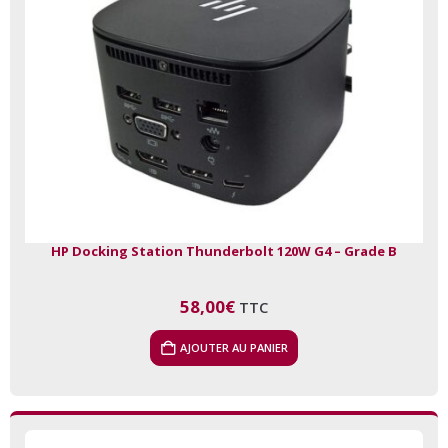
HP Docking Station Thunderbolt 120W G4 – Grade B
58,00
€
TTC
AJOUTER AU PANIER