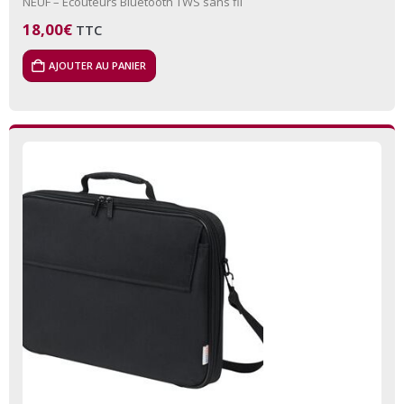
NEUF – Ecouteurs Bluetooth TWS sans fil
18,00
€
TTC
AJOUTER AU PANIER