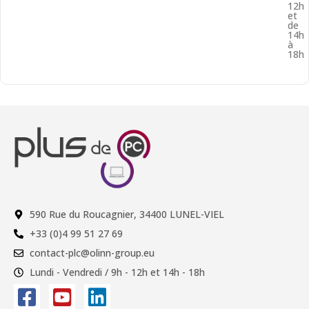
12h
et
de
14h
à
18h
590 Rue du Roucagnier, 34400 LUNEL-VIEL
+33 (0)4 99 51 27 69
contact-plc@olinn-group.eu
Lundi - Vendredi / 9h - 12h et 14h - 18h