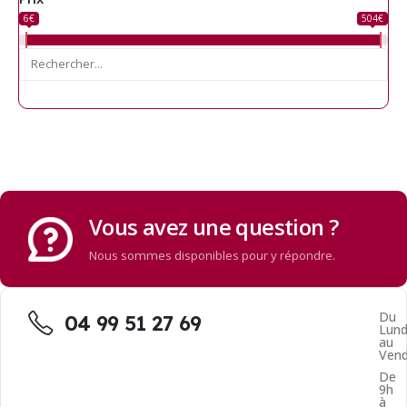
6€
504€
Vous avez une question ?
Nous sommes disponibles pour y répondre.
Du
04 99 51 27 69
Lund
au
Vend
De
9h
à