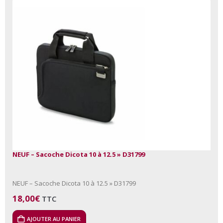
NEUF – Sacoche Dicota 10 à 12.5 » D31799
NEUF – Sacoche Dicota 10 à 12.5 » D31799
18,00
€
TTC
AJOUTER AU PANIER