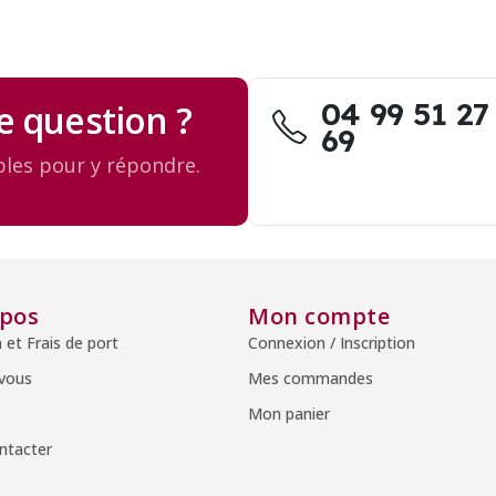
04 99 51 27
e question ?
69
les pour y répondre.
opos
Mon compte
n et Frais de port
Connexion / Inscription
 vous
Mes commandes
Mon panier
ntacter