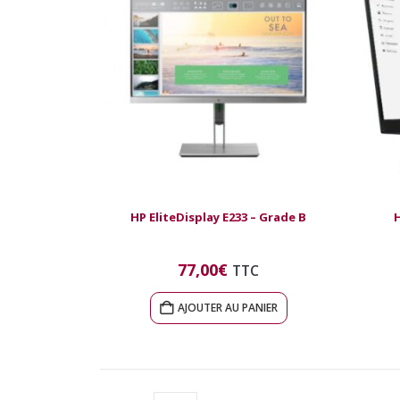
HP EliteDisplay E233 – Grade B
H
77,00
€
TTC
AJOUTER AU PANIER