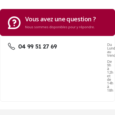
Vous avez une question ?
Nous sommes disponibles pour y répondre.
Du
04 99 51 27 69
Lund
au
Vend
De
9h
à
12h
et
de
14h
à
18h