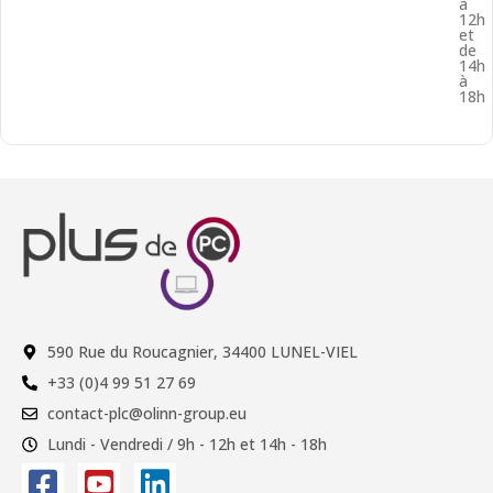
à
12h
et
de
14h
à
18h
590 Rue du Roucagnier, 34400 LUNEL-VIEL
+33 (0)4 99 51 27 69
contact-plc@olinn-group.eu
Lundi - Vendredi / 9h - 12h et 14h - 18h