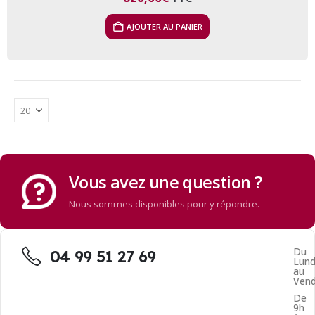
AJOUTER AU PANIER
Vous avez une question ?
Nous sommes disponibles pour y répondre.
Du
04 99 51 27 69
Lund
au
Vend
De
9h