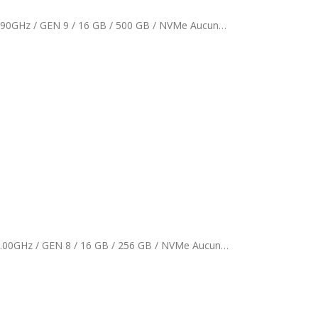
HP ProDesk 400 G6 SFF Grade B / Core i5 / Intel(R) Core(TM) i5-9400 CPU @ 2.90GHz / GEN 9 / 16 GB / 500 GB / NVMe Aucun…
HP EliteDesk 800 G5 SFF Grade A / Core i5 / Intel(R) Core(TM) i5-8500 CPU @ 3.00GHz / GEN 8 / 16 GB / 256 GB / NVMe Aucun…