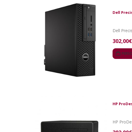
Dell Preci
Dell Preci
302,00
€
PERS
HP ProDes