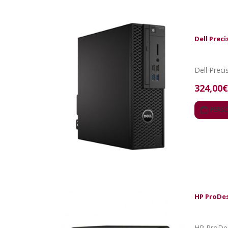
Dell Preci
Dell Preci
324,00
€
PERS
HP ProDes