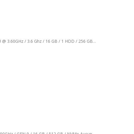
CPU @ 3.60GHz / 3.6 Ghz / 16 GB / 1 HDD / 256 GB…
HP ProDesk 400 G6 SFF Grade B / Core i5 / Intel(R) Core(TM) i5-9400 CPU @ 2.90GHz / GEN 9 / 16 GB / 512 GB / NVMe Aucun…