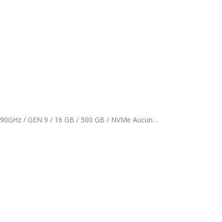
HP ProDesk 400 G6 SFF Grade B / Core i5 / Intel(R) Core(TM) i5-9400 CPU @ 2.90GHz / GEN 9 / 16 GB / 500 GB / NVMe Aucun…