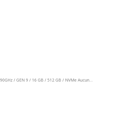
HP ProDesk 400 G6 SFF Grade B / Core i5 / Intel(R) Core(TM) i5-9400 CPU @ 2.90GHz / GEN 9 / 16 GB / 512 GB / NVMe Aucun…