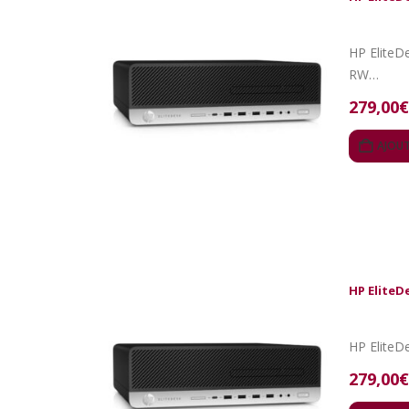
HP EliteDe
RW…
279,00
€
AJOUT
HP EliteD
279,00
€