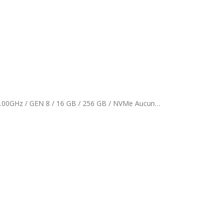
HP EliteDesk 800 G5 SFF Grade A / Core i5 / Intel(R) Core(TM) i5-8500 CPU @ 3.00GHz / GEN 8 / 16 GB / 256 GB / NVMe Aucun…