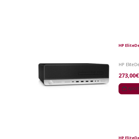
HP EliteD
273,00
€
AJOUT
HP EliteD