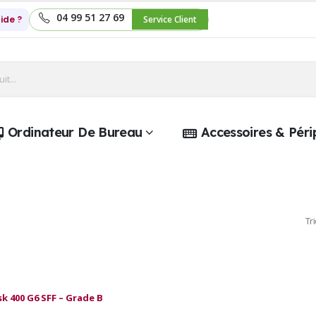
04 99 51 27 69
ide ?
Service Client
Ordinateur De Bureau
Accessoires & Péri
Tri
k 400 G6 SFF – Grade B