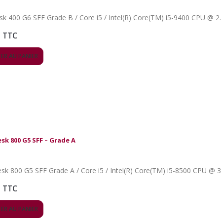
TTC
ER AU PANIER
esk 800 G5 SFF – Grade A
TTC
ER AU PANIER