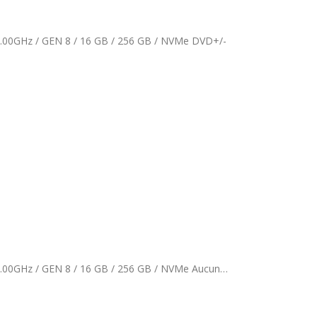
0GHz / GEN 8 / 16 GB / 256 GB / NVMe DVD+/-
HP EliteDesk 800 G5 SFF Grade A / Core i5 / Intel(R) Core(TM) i5-8500 CPU @ 3.00GHz / GEN 8 / 16 GB / 256 GB / NVMe Aucun…