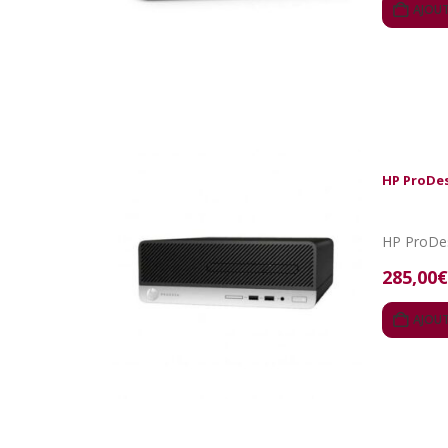
AJOUT
HP ProDes
285,00
€
AJOUT