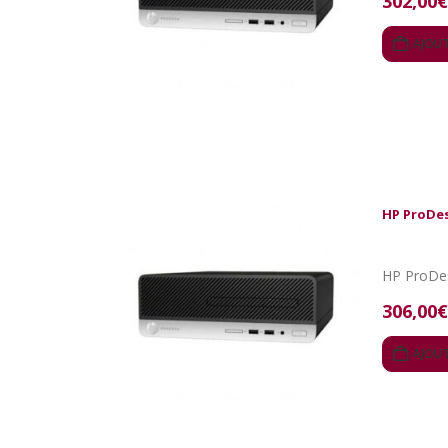
302,00
€
AJOUT
HP ProDes
306,00
€
AJOUT