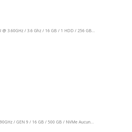
CPU @ 3.60GHz / 3.6 Ghz / 16 GB / 1 HDD / 256 GB…
HP ProDesk 400 G6 SFF Grade A / Core i5 / Intel(R) Core(TM) i5-9400 CPU @ 2.90GHz / GEN 9 / 16 GB / 500 GB / NVMe Aucun…