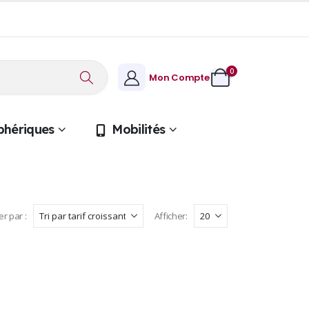
0
Mon Compte
phériques
Mobilités
er par :
Afficher: