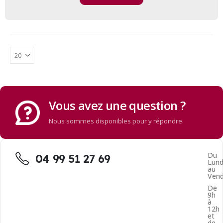
Vous avez une question ?
Nous sommes disponibles pour y répondre.
Du
04 99 51 27 69
Lund
au
Vend
De
9h
à
12h
et
de