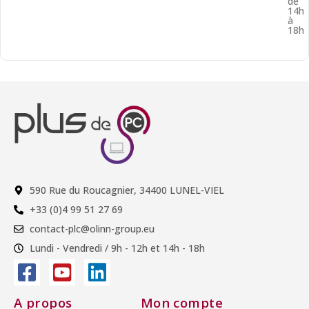
de
14h
à
18h
590 Rue du Roucagnier, 34400 LUNEL-VIEL
+33 (0)4 99 51 27 69
contact-plc@olinn-group.eu
Lundi - Vendredi / 9h - 12h et 14h - 18h
A propos
Mon compte