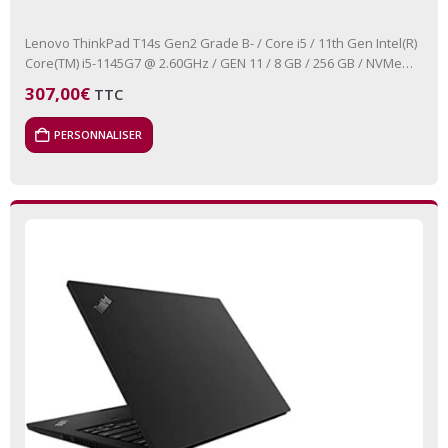
Lenovo ThinkPad T14s Gen2 Grade B- / Core i5 / 11th Gen Intel(R)
Core(TM) i5-1145G7 @ 2.60GHz / GEN 11 / 8 GB / 256 GB / NVMe
Aucun…
307,00
€
TTC
PERSONNALISER