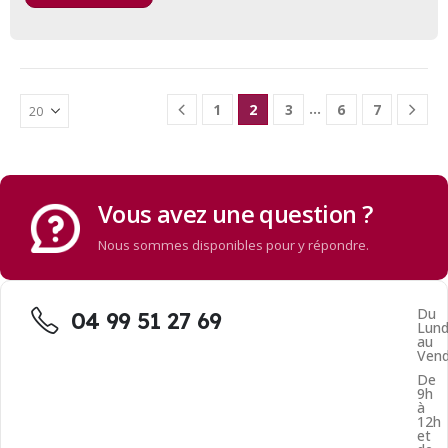
…
1
2
3
6
7
Vous avez une question ?
Nous sommes disponibles pour y répondre.
Du
04 99 51 27 69
Lund
au
Vend
De
9h
à
12h
et