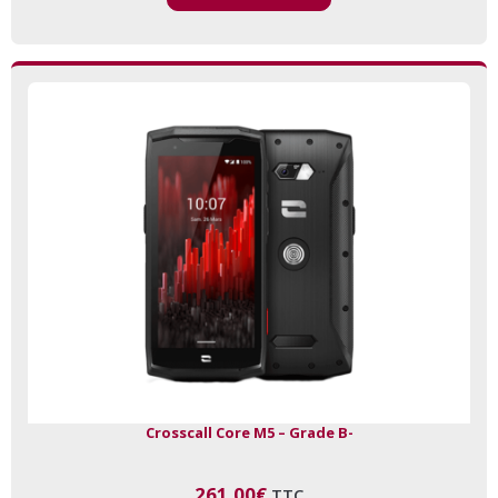
Crosscall Core M5 – Grade B-
261,00
€
TTC