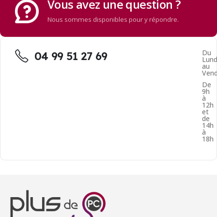
Vous avez une question ?
Nous sommes disponibles pour y répondre.
Du
04 99 51 27 69
Lund
au
Vend
De
9h
à
12h
et
de
14h
à
18h