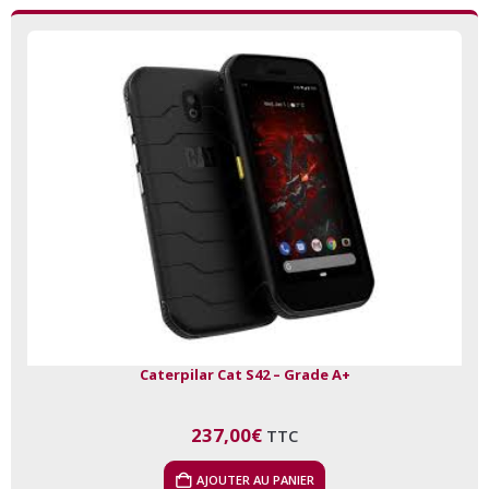
Caterpilar Cat S42 – Grade A+
237,00
€
TTC
AJOUTER AU PANIER