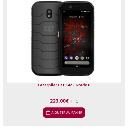
Caterpilar Cat S42 – Grade B
223,00
€
TTC
AJOUTER AU PANIER