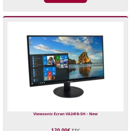
Viewsonic Ecran VA2418-SH – New
120,00
€
TTC