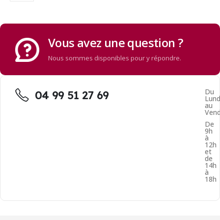
Vous avez une question ?
Nous sommes disponibles pour y répondre.
Du
04 99 51 27 69
Lund
au
Vend
De
9h
à
12h
et
de
14h
à
18h