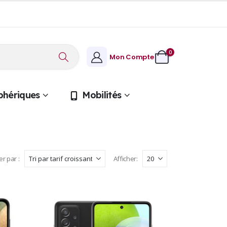
0
Mon Compte
phériques
Mobilités
er par :
Afficher: