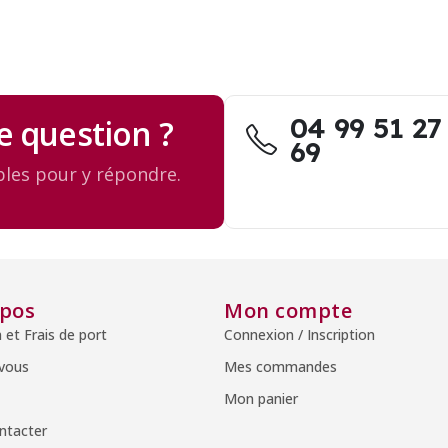
04 99 51 27
e question ?
69
les pour y répondre.
opos
Mon compte
n et Frais de port
Connexion / Inscription
 vous
Mes commandes
Mon panier
ntacter