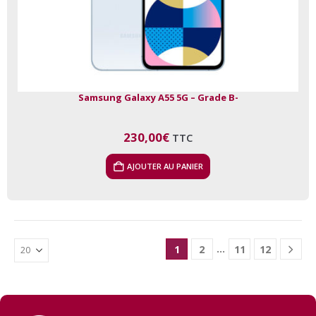
Samsung Galaxy A55 5G – Grade B-
230,00
€
TTC
AJOUTER AU PANIER
…
1
2
11
12