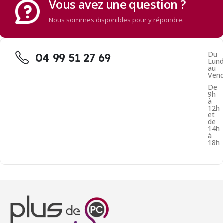
Vous avez une question ?
Nous sommes disponibles pour y répondre.
Du
04 99 51 27 69
Lund
au
Vend
De
9h
à
12h
et
de
14h
à
18h